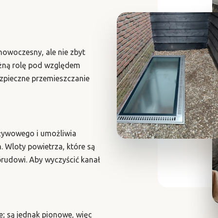
nowoczesny, ale nie zbyt
ażną rolę pod względem
ezpieczne przemieszczanie
ływowego i umożliwia
 Wloty powietrza, które są
rudowi. Aby wyczyścić kanał
e; są jednak pionowe, więc