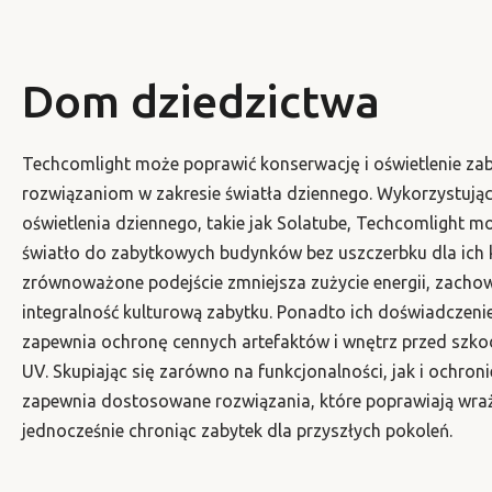
Dom dziedzictwa
Techcomlight może poprawić konserwację i oświetlenie za
rozwiązaniom w zakresie światła dziennego. Wykorzystuj
oświetlenia dziennego, takie jak Solatube, Techcomlight m
światło do zabytkowych budynków bez uszczerbku dla ich k
zrównoważone podejście zmniejsza zużycie energii, zachow
integralność kulturową zabytku. Ponadto ich doświadczeni
zapewnia ochronę cennych artefaktów i wnętrz przed sz
UV. Skupiając się zarówno na funkcjonalności, jak i ochron
zapewnia dostosowane rozwiązania, które poprawiają wraż
jednocześnie chroniąc zabytek dla przyszłych pokoleń.