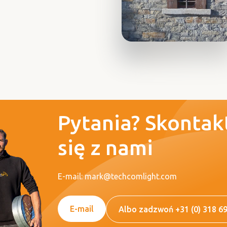
Pytania? Skontak
się z nami
E-mail: mark@techcomlight.com
E-mail
Albo zadzwoń +31 (0) 318 6