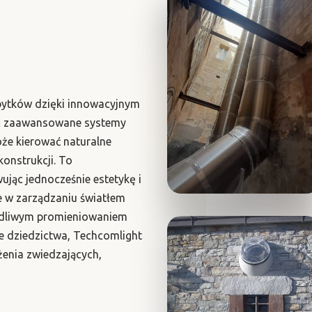
bytków dzięki innowacyjnym
ąc zaawansowane systemy
oże kierować naturalne
onstrukcji. To
ując jednocześnie estetykę i
e w zarządzaniu światłem
kodliwym promieniowaniem
ie dziedzictwa, Techcomlight
enia zwiedzających,