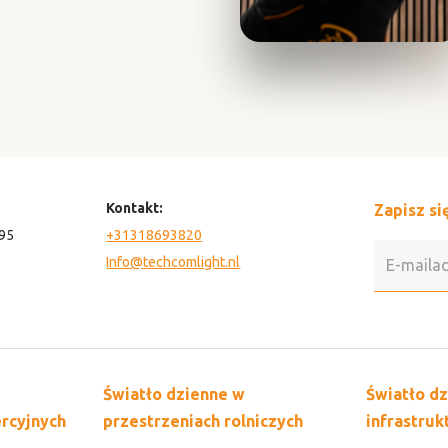
Kontakt:
Zapisz si
95
+31318693820
Info@techcomlight.nl
Światło dzienne w
Światło d
rcyjnych
przestrzeniach rolniczych
infrastruk