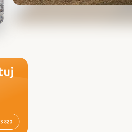
tuj
93 820