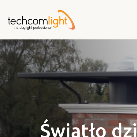
Do
głównej
treści
Światło dz