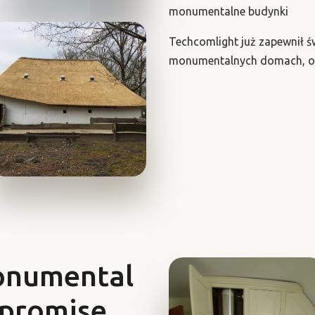
monumentalne budynki
Techcomlight już zapewnił ś
monumentalnych domach, ow
Monumental
promise