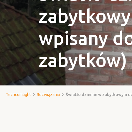
zabytkow
wpisany do
zabytków)
Techcomlight
Rozwiązania
Światło dzienne w zabytkowym 