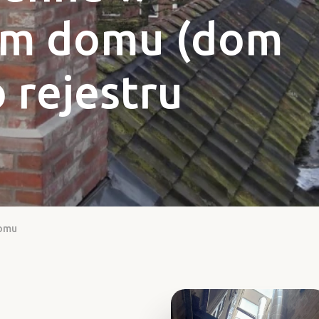
ym domu (dom
 rejestru
domu