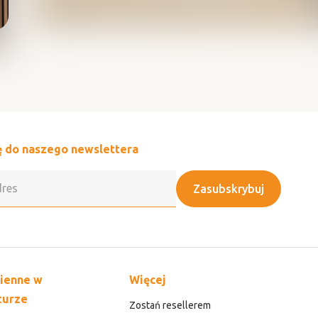
ę do naszego newslettera
Zasubskrybuj
zienne w
Więcej
turze
Zostań resellerem