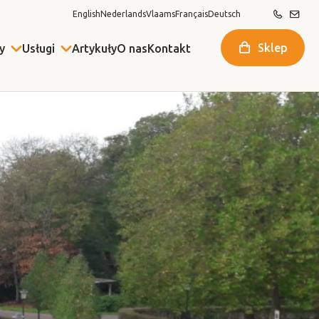
English
Nederlands
Vlaams
Français
Deutsch
Sklep
y
Usługi
Artykuły
O nas
Kontakt