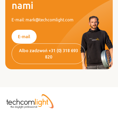
nami
E-mail: mark@techcomlight.com
E-mail
Albo zadzwoń +31 (0) 318 693
820