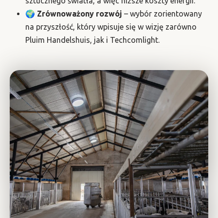
sztucznego światła, a więc niższe koszty energii.
🌍
Zrównoważony rozwój
– wybór zorientowany
na przyszłość, który wpisuje się w wizję zarówno
Pluim Handelshuis, jak i Techcomlight.