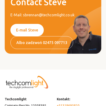
Contact Steve
E-Mail: sbrennan@techcomlight.co.uk
E-mail Steve
Albo zadzwoń 02475 097713
Techcomlight
Kontakt:
Company Reg No. 12058395
+31318693820